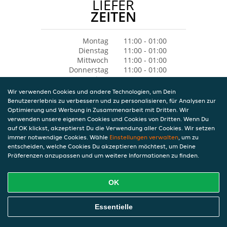
LIEFER
ZEITEN
Montag
11:00 - 01:00
Dienstag
11:00 - 01:00
Mittwoch
11:00 - 01:00
Donnerstag
11:00 - 01:00
Freitag
11:00 - 02:00
Samstag
12:00 - 02:00
Wir verwenden Cookies und andere Technologien, um Dein
Sonntag
12:30 - 01:00
Benutzererlebnis zu verbessern und zu personalisieren, für Analysen zur
Optimierung und Werbung in Zusammenarbeit mit Dritten. Wir
verwenden unsere eigenen Cookies und Cookies von Dritten. Wenn Du
auf OK klickst, akzeptierst Du die Verwendung aller Cookies. Wir setzen
immer notwendige Cookies. Wähle
Einstellungen verwalten
, um zu
entscheiden, welche Cookies Du akzeptieren möchtest, um Deine
Präferenzen anzupassen und um weitere Informationen zu finden.
OK
Essentielle